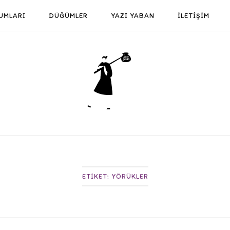
UMLARI
DÜĞÜMLER
YAZI YABAN
İLETİŞİM
Home
ETIKET:
YÖRÜKLER