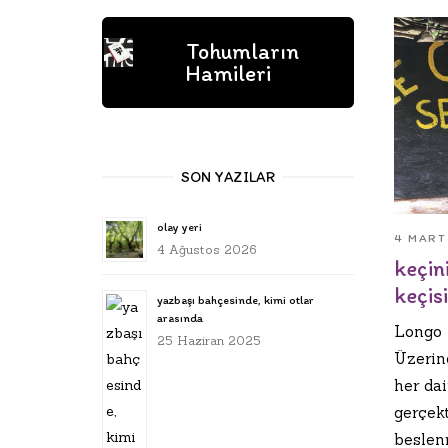
Tohumların
Hamileri
SON YAZILAR
olay yeri
4 MART
4 Ağustos 2026
keçin
keçisi
yazbaşı bahçesinde, kimi otlar
arasında
Longo M
25 Haziran 2025
Üzerin
her dai
gerçekt
beslen