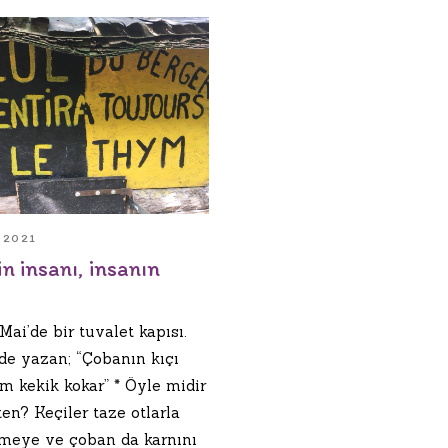
 2021
in insanı, insanın
ai’de bir tuvalet kapısı.
de yazan; “Çobanın kıçı
m kekik kokar” * Öyle midir
en? Keçiler taze otlarla
meye ve çoban da karnını