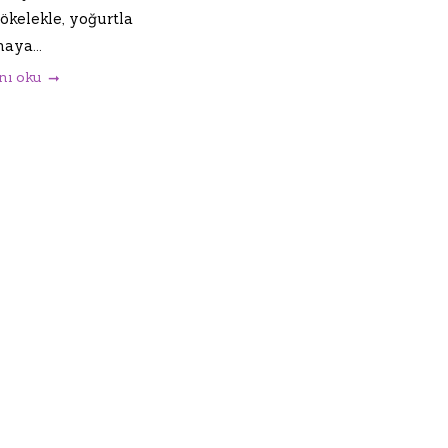
çökelekle, yoğurtla
aya...
nı oku