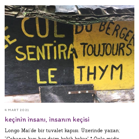
4 MART 2021
keçinin insanı, insanın keçisi
Longo Mai’de bir tuvalet kapısı. Üzerinde yazan;
“Çobanın kıçı her daim kekik kokar” * Öyle midir