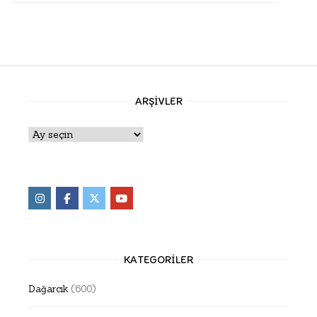
ARŞIVLER
Arşivler
KATEGORILER
Dağarcık
(600)