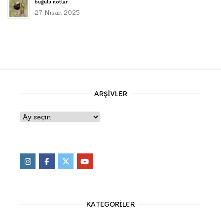
buğulu notlar
27 Nisan 2025
ARŞIVLER
Arşivler
KATEGORILER