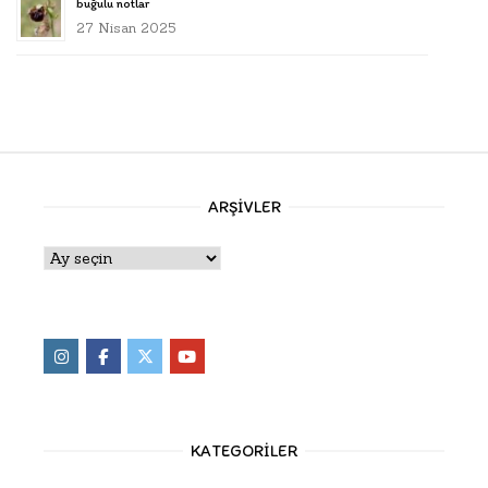
buğulu notlar
27 Nisan 2025
ARŞIVLER
Arşivler
KATEGORILER