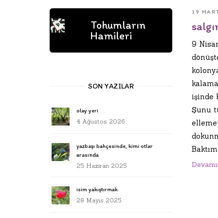
19 MAR
Tohumların
salgı
Hamileri
9 Nisa
dönüşt
kolony
kalama
SON YAZILAR
işinde 
Şunu t
olay yeri
4 Ağustos 2026
elleme
dokunm
yazbaşı bahçesinde, kimi otlar
Baktım.
arasında
Devamı
25 Haziran 2025
isim yakıştırmak
28 Mayıs 2025