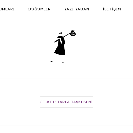
UMLARI
DÜĞÜMLER
YAZI YABAN
İLETİŞİM
Home
ETIKET:
TARLA TAŞKESENI