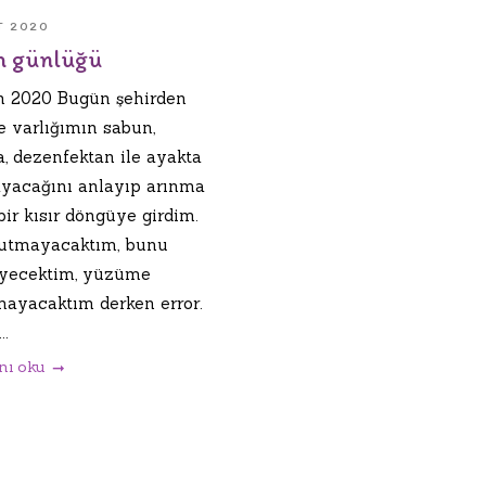
T 2020
n günlüğü
n 2020 Bugün şehirden
e varlığımın sabun,
a, dezenfektan ile ayakta
yacağını anlayıp arınma
bir kısır döngüye girdim.
utmayacaktım, bunu
yecektim, yüzüme
ayacaktım derken error.
..
nı oku