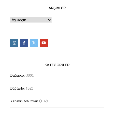
ARŞIVLER
Arşivler
KATEGORILER
Dağarcık
(600)
Düğümler
(82)
Yabanın tohumları
(107)