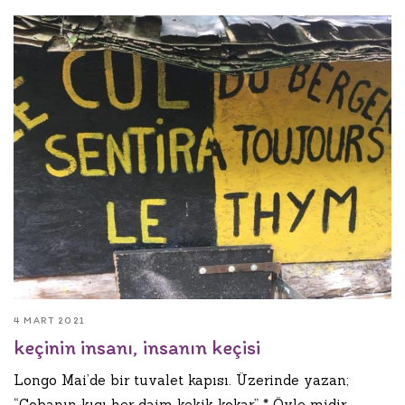
4 MART 2021
keçinin insanı, insanın keçisi
Longo Mai’de bir tuvalet kapısı. Üzerinde yazan;
“Çobanın kıçı her daim kekik kokar” * Öyle midir