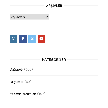
ARŞIVLER
Arşivler
KATEGORILER
Dağarcık
(600)
Düğümler
(82)
Yabanın tohumları
(107)