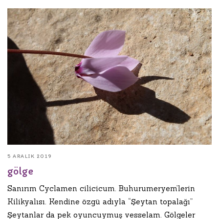
5 ARALIK 2019
gölge
Sanırım Cyclamen cilicicum. Buhurumeryem’lerin
Kilikyalısı. Kendine özgü adıyla “Şeytan topalağı”
Şeytanlar da pek oyuncuymuş vesselam. Gölgeler