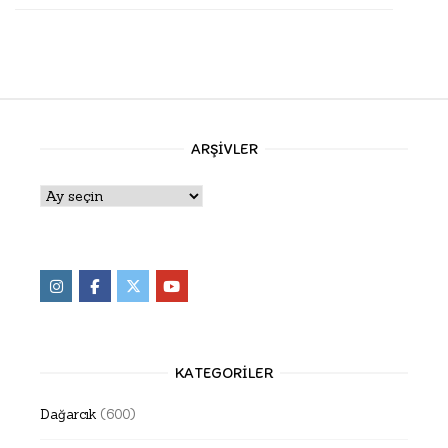
ARŞIVLER
Arşivler
KATEGORILER
Dağarcık
(600)