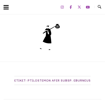
Skip
to
content
Home
ETIKET:
PTILOSTEMON AFER SUBSP. EBURNEUS