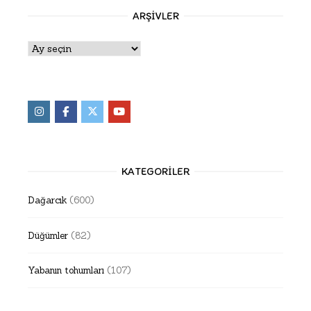
ARŞIVLER
Arşivler
KATEGORILER
Dağarcık
(600)
Düğümler
(82)
Yabanın tohumları
(107)