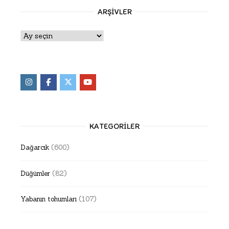
ARŞIVLER
Arşivler
KATEGORILER
Dağarcık
(600)
Düğümler
(82)
Yabanın tohumları
(107)