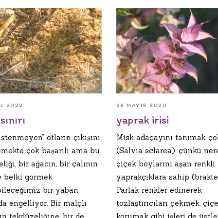
ÜL 2022
28 MAYIS 2020
sınırı
yaprak irisi
istenmeyen” otların çıkışını
Misk adaçayını tanımak ço
emekte çok başarılı ama bu
(Salvia sclarea), çünkü ne
eliği, bir ağacın, bir çalının
çiçek boylarını aşan renkli
e belki görmek
yaprakçıklara sahip (brakte
bileceğimiz bir yaban
Parlak renkler edinerek
a engelliyor. Bir malçlı
tozlaştırıcıları çekmek, çiçe
ın tekdüzeliğine, bir de...
korumak gibi işleri de üstl