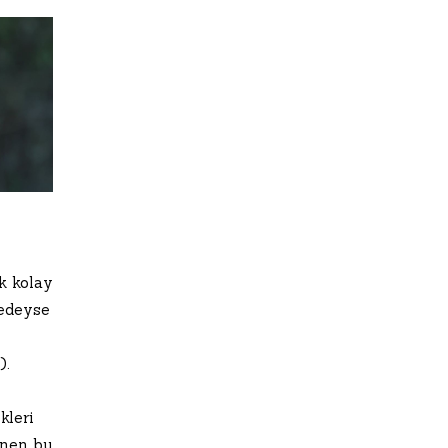
k kolay
redeyse
).
kleri
enen bu