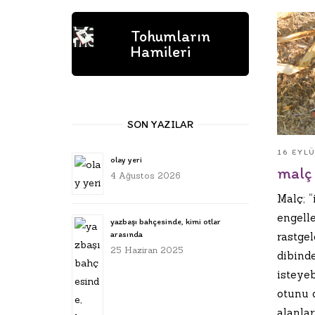
Tohumların
Hamileri
SON YAZILAR
16 EYL
olay yeri
malç 
4 Ağustos 2026
Malç; “
engell
yazbaşı bahçesinde, kimi otlar
arasında
rastgel
25 Haziran 2025
dibind
isteye
otunu d
alanlar