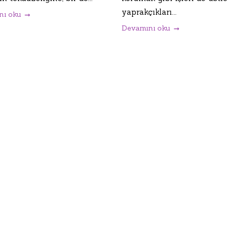
yaprakçıkları...
nı oku
Devamını oku