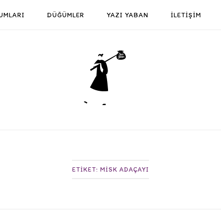
UMLARI
DÜĞÜMLER
YAZI YABAN
İLETİŞİM
Home
ETIKET:
MISK ADAÇAYI