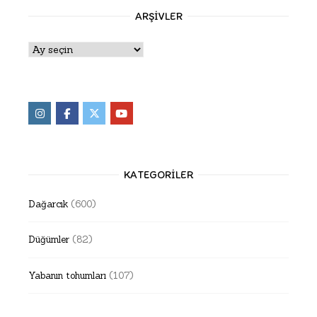
ARŞIVLER
Arşivler
KATEGORILER
Dağarcık
(600)
Düğümler
(82)
Yabanın tohumları
(107)