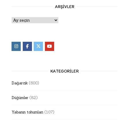
ARŞIVLER
Arşivler
KATEGORILER
Dağarcık
(600)
Düğümler
(82)
Yabanın tohumları
(107)