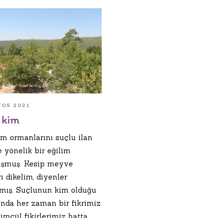
TOS 2021
 kim
am ormanlarını suçlu ilan
 yönelik bir eğilim
şmuş. Kesip meyve
ı dikelim, diyenler
mış. Suçlunun kim olduğu
nda her zaman bir fikrimiz
ümcül fikirlerimiz hatta.