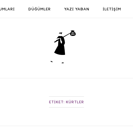
UMLARI
DÜĞÜMLER
YAZI YABAN
İLETİŞİM
Home
ETIKET:
KÜRTLER