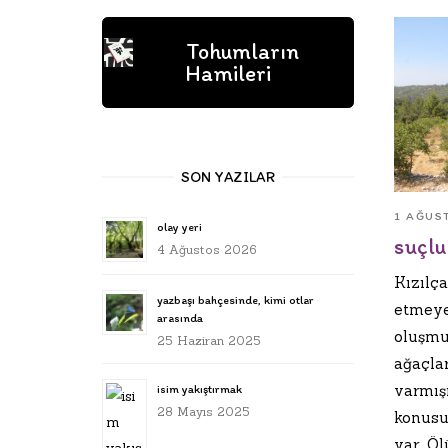
Tohumların
Hamileri
SON YAZILAR
1 AĞUS
olay yeri
suçlu
4 Ağustos 2026
Kızılç
yazbaşı bahçesinde, kimi otlar
etmeye
arasında
oluşmu
25 Haziran 2025
ağaçlar
varmış
isim yakıştırmak
28 Mayıs 2025
konusu
var. Öl