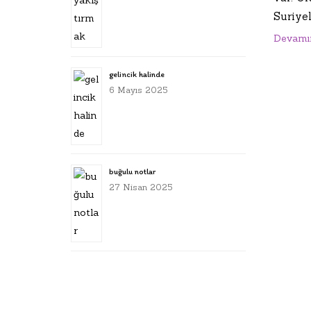
Suriyeli
Devamı
gelincik halinde
6 Mayıs 2025
buğulu notlar
27 Nisan 2025