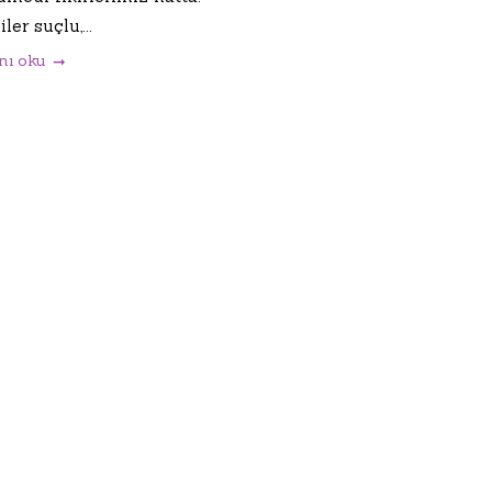
ler suçlu,...
nı oku