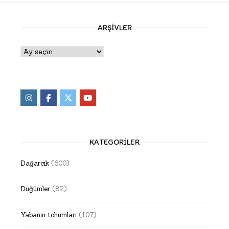
ARŞIVLER
Arşivler
KATEGORILER
Dağarcık
(600)
Düğümler
(82)
Yabanın tohumları
(107)