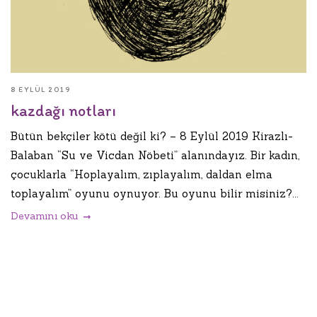
8 EYLÜL 2019
kazdağı notları
Bütün bekçiler kötü değil ki? – 8 Eylül 2019 Kirazlı-
Balaban “Su ve Vicdan Nöbeti” alanındayız. Bir kadın,
çocuklarla “Hoplayalım, zıplayalım, daldan elma
toplayalım” oyunu oynuyor. Bu oyunu bilir misiniz?...
Devamını oku