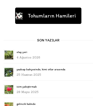
Tohumların Hamileri
SON YAZILAR
olay yeri
4 Ağustos 2026
yazbaşı bahçesinde, kimi otlar arasında
25 Haziran 2025
isim yakıştırmak
28 Mayıs 2025
gelincik halinde