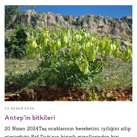
20 NISAN 2024
Antep’in bitkileri
20 Nisan 2024Taş ocaklarının bereketini, iyiliğini silip
süpürdüğü Sof Dağı’nın biricik güzellerinden biri