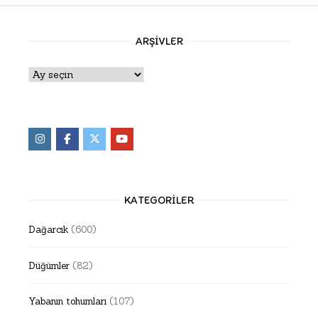
ARŞIVLER
Arşivler
KATEGORILER
Dağarcık
(600)
Düğümler
(82)
Yabanın tohumları
(107)