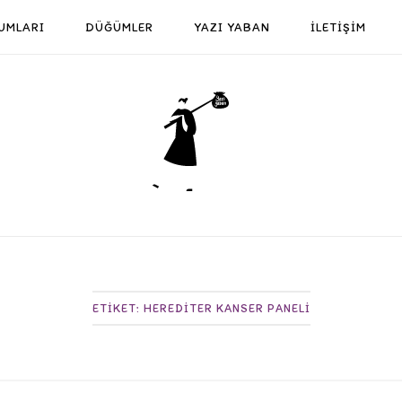
UMLARI
DÜĞÜMLER
YAZI YABAN
İLETİŞİM
Home
ETIKET:
HEREDITER KANSER PANELI