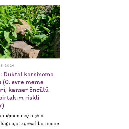
IS 2024
: Duktal karsinoma
tu (0. evre meme
ri, kanser öncülü
birtakım riskli
r)
na rağmen geç teşhis
ildiği için agresif bir meme