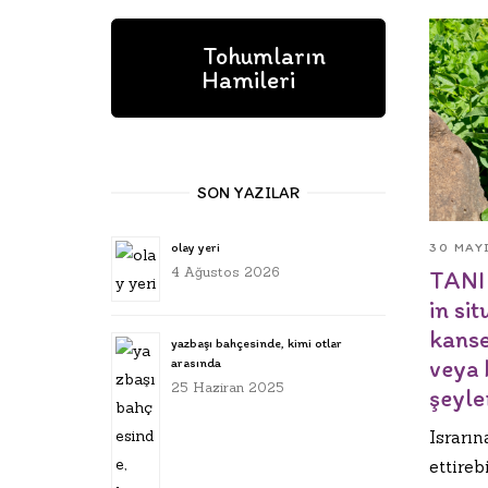
Tohumların
Hamileri
SON YAZILAR
30 MAY
olay yeri
4 Ağustos 2026
TANI 
in si
kanse
yazbaşı bahçesinde, kimi otlar
veya 
arasında
25 Haziran 2025
şeyle
Israrı
ettireb