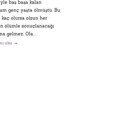
iyle baş başa kalan
şım genç yaşta ölmüştü. Bu
 kaç olursa olsun her
in ölümle sonuçlanacağı
a gelmez. Ola...
nı oku