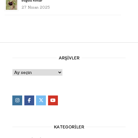
buğulu notlar
27 Nisan 2025
ARŞIVLER
Arşivler
KATEGORILER