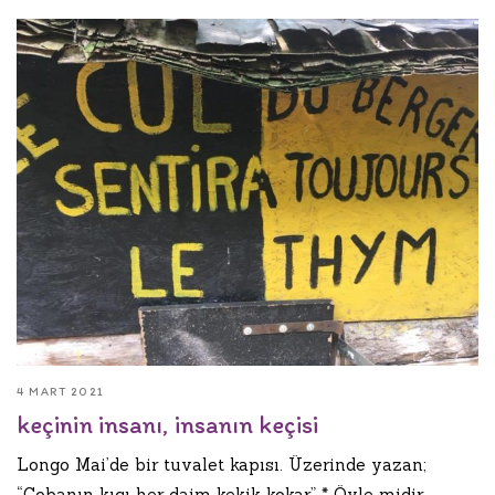
4 MART 2021
keçinin insanı, insanın keçisi
Longo Mai’de bir tuvalet kapısı. Üzerinde yazan;
“Çobanın kıçı her daim kekik kokar” * Öyle midir