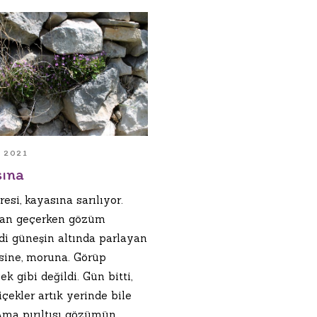
N 2021
sına
resi, kayasına sarılıyor.
an geçerken gözüm
rdi güneşin altında parlayan
ine, moruna. Görüp
ek gibi değildi. Gün bitti,
içekler artık yerinde bile
 Ama pırıltısı gözümün