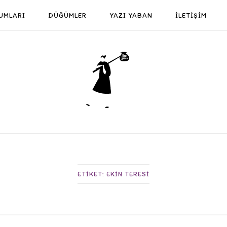
UMLARI
DÜĞÜMLER
YAZI YABAN
İLETİŞİM
Home
ETIKET:
EKIN TERESI