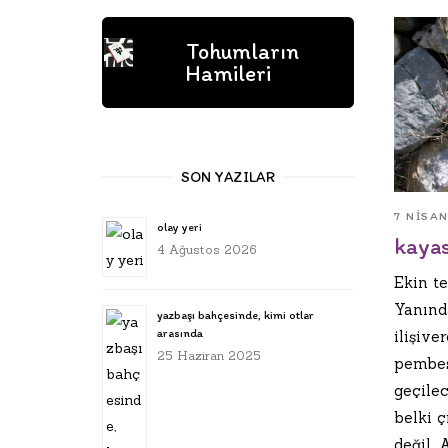
Tohumların
Hamileri
SON YAZILAR
7 NISA
olay yeri
kaya
4 Ağustos 2026
Ekin te
Yanınd
yazbaşı bahçesinde, kimi otlar
arasında
ilişive
25 Haziran 2025
pembes
geçilec
belki ç
değil.