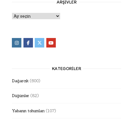
ARŞIVLER
Arşivler
KATEGORILER
Dağarcık
(600)
Düğümler
(82)
Yabanın tohumları
(107)