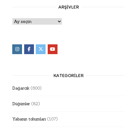
ARŞIVLER
Arşivler
KATEGORILER
Dağarcık
(600)
Düğümler
(82)
Yabanın tohumları
(107)