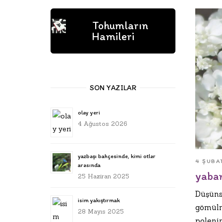
Tohumların
Hamileri
SON YAZILAR
olay yeri
4 Ağustos 2026
yazbaşı bahçesinde, kimi otlar
4 ŞUBA
arasında
yaban
25 Haziran 2025
Düşüns
isim yakıştırmak
gömülm
28 Mayıs 2025
poleni