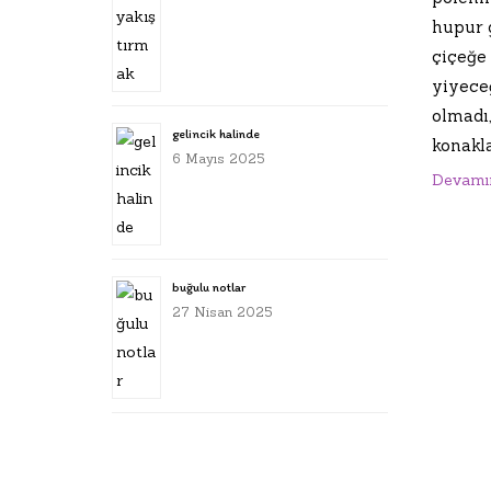
hupur 
çiçeğe
yiyece
olmadı
gelincik halinde
konakla
6 Mayıs 2025
Devamı
buğulu notlar
27 Nisan 2025