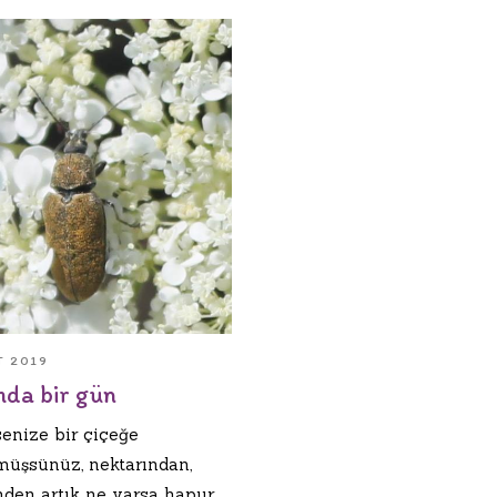
T 2019
da bir gün
enize bir çiçeğe
üşsünüz, nektarından,
nden artık ne varsa hapur