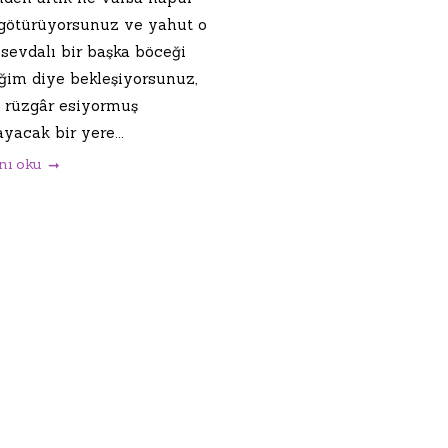
götürüyorsunuz ve yahut o
 sevdalı bir başka böceği
ğim diye bekleşiyorsunuz,
, rüzgâr esiyormuş
yacak bir yere...
nı oku