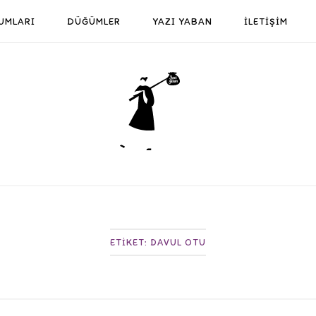
UMLARI
DÜĞÜMLER
YAZI YABAN
İLETİŞİM
Home
ETIKET:
DAVUL OTU