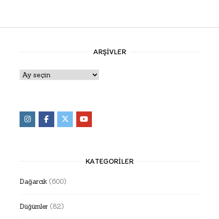
ARŞIVLER
Arşivler
KATEGORILER
Dağarcık
(600)
Düğümler
(82)