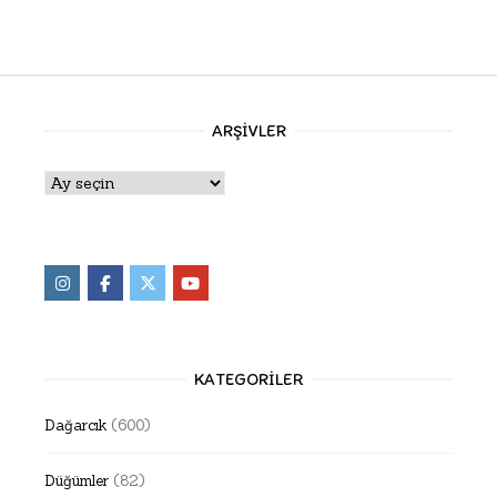
ARŞIVLER
Arşivler
KATEGORILER
Dağarcık
(600)
Düğümler
(82)