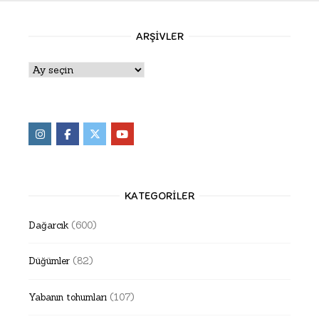
ARŞIVLER
Arşivler
KATEGORILER
Dağarcık
(600)
Düğümler
(82)
Yabanın tohumları
(107)