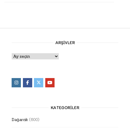
ARŞIVLER
Arşivler
KATEGORILER
Dağarcık
(600)