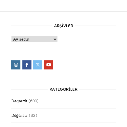
ARŞIVLER
Arşivler
KATEGORILER
Dağarcık
(600)
Düğümler
(82)