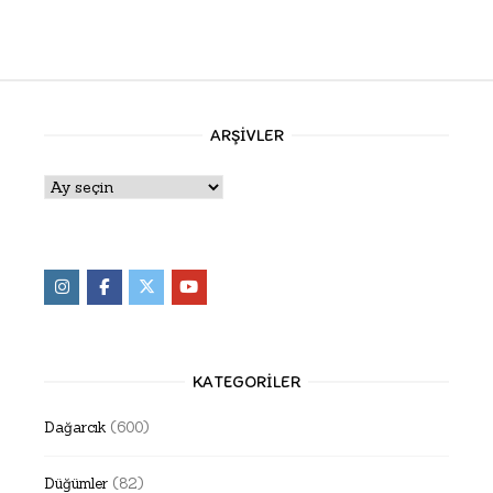
ARŞIVLER
Arşivler
KATEGORILER
Dağarcık
(600)
Düğümler
(82)