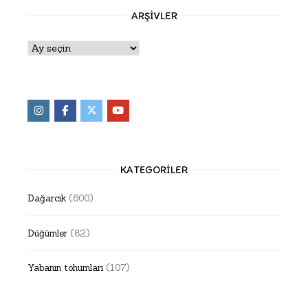
ARŞIVLER
Arşivler
KATEGORILER
Dağarcık
(600)
Düğümler
(82)
Yabanın tohumları
(107)