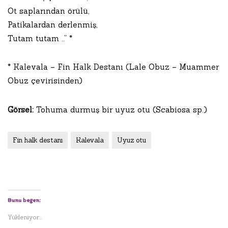
Ot saplarından örülü,
Patikalardan derlenmiş,
Tutam tutam ..” *
* Kalevala – Fin Halk Destanı (Lale Obuz – Muammer
Obuz çevirisinden)
Görsel:
Tohuma durmuş bir uyuz otu (Scabiosa sp.)
Fin halk destanı
Kalevala
Uyuz otu
Bunu beğen:
Yükleniyor...