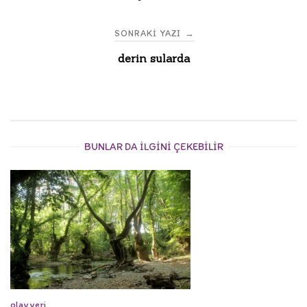
navigation
SONRAKI YAZI
→
derin sularda
BUNLAR DA ILGINI ÇEKEBILIR
olay yeri