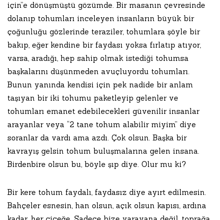
için”e dönüşmüştü gözümde. Bir masanın çevresinde
dolanıp tohumları inceleyen insanların büyük bir
çoğunluğu gözlerinde teraziler, tohumlara şöyle bir
bakıp, eğer kendine bir faydası yoksa fırlatıp atıyor,
varsa, aradığı, hep sahip olmak istediği tohumsa
başkalarını düşünmeden avuçluyordu tohumları.
Bunun yanında kendisi için pek nadide bir anlam
taşıyan bir iki tohumu paketleyip gelenler ve
tohumları emanet edebilecekleri güvenilir insanlar
arayanlar veya “2 tane tohum alabilir miyim” diye
soranlar da vardı ama azdı. Çok olsun. Başka bir
kavrayış gelsin tohum buluşmalarına gelen insana.
Birdenbire olsun bu, böyle şıp diye. Olur mu ki?
Bir kere tohum faydalı, faydasız diye ayırt edilmesin.
Bahçeler esnesin, han olsun, açık olsun kapısı, ardına
kadar, her çiçeğe. Sadece bize yarayana değil, toprağa