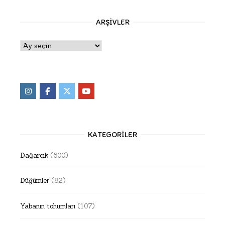
ARŞIVLER
Arşivler
KATEGORILER
Dağarcık
(600)
Düğümler
(82)
Yabanın tohumları
(107)