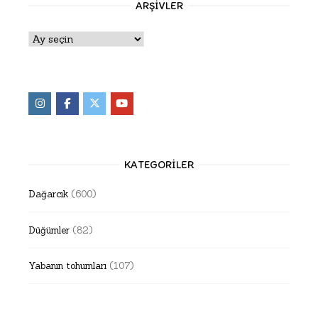
ARŞIVLER
Arşivler
KATEGORILER
Dağarcık
(600)
Düğümler
(82)
Yabanın tohumları
(107)