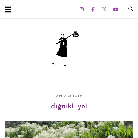
Skip
to
content
Home
5 MAYIS 2019
diğnikli yol