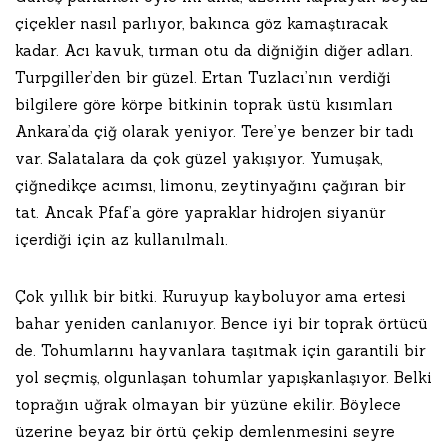
çiçekler nasıl parlıyor, bakınca göz kamaştıracak
kadar. Acı kavuk, tırman otu da diğniğin diğer adları.
Turpgiller’den bir güzel. Ertan Tuzlacı’nın verdiği
bilgilere göre körpe bitkinin toprak üstü kısımları
Ankara’da çiğ olarak yeniyor. Tere’ye benzer bir tadı
var. Salatalara da çok güzel yakışıyor. Yumuşak,
çiğnedikçe acımsı, limonu, zeytinyağını çağıran bir
tat. Ancak Pfaf’a göre yapraklar hidrojen siyanür
içerdiği için az kullanılmalı.
Çok yıllık bir bitki. Kuruyup kayboluyor ama ertesi
bahar yeniden canlanıyor. Bence iyi bir toprak örtücü
de. Tohumlarını hayvanlara taşıtmak için garantili bir
yol seçmiş, olgunlaşan tohumlar yapışkanlaşıyor. Belki
toprağın uğrak olmayan bir yüzüne ekilir. Böylece
üzerine beyaz bir örtü çekip demlenmesini seyre