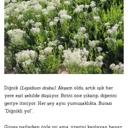
Diğnik
(Lepidium draba)
. Akşam oldu, artık ışık her
yere eşit şekilde düşüyor. Birini öne çıkarıp, diğerini
geriye itmiyor. Her şey aynı yumuşaklıkta. Burası
“Diğnikli yol”.
Güneş parlarken öyle mi ama, üzerini kaplayan beyaz