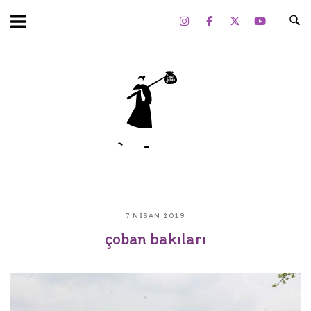
Skip
to
content
Home
7 NISAN 2019
çoban bakıları