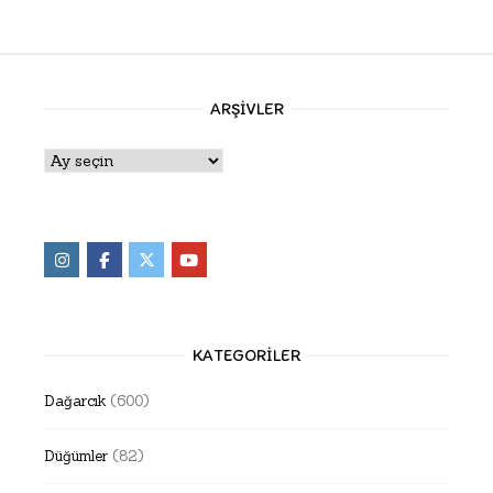
ARŞIVLER
Arşivler
KATEGORILER
Dağarcık
(600)
Düğümler
(82)