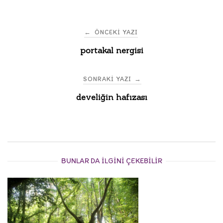
Post
←
ÖNCEKI YAZI
portakal nergisi
navigation
SONRAKI YAZI
→
develiğin hafızası
BUNLAR DA ILGINI ÇEKEBILIR