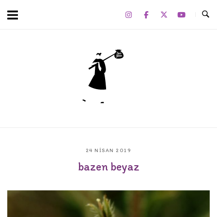
Skip
to
content
Home
24 NISAN 2019
bazen beyaz