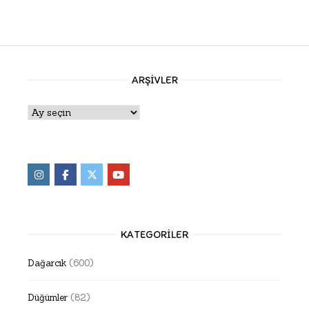
ARŞIVLER
Arşivler
KATEGORILER
Dağarcık
(600)
Düğümler
(82)