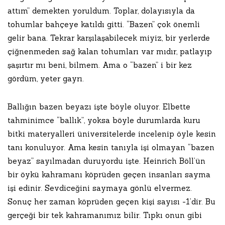
attım” demekten yoruldum. Toplar, dolayısıyla da
tohumlar bahçeye katıldı gitti. “Bazen” çok önemli
gelir bana. Tekrar karşılaşabilecek miyiz, bir yerlerde
çiğnenmeden sağ kalan tohumları var mıdır, patlayıp
şaşırtır mı beni, bilmem. Ama o “bazen” i bir kez
gördüm, yeter gayrı.
Ballığın bazen beyazı işte böyle oluyor. Elbette
tahminimce “ballık”, yoksa böyle durumlarda kuru
bitki materyalleri üniversitelerde incelenip öyle kesin
tanı konuluyor. Ama kesin tanıyla işi olmayan “bazen
beyaz” sayılmadan duruyordu işte. Heinrich Böll’ün
bir öykü kahramanı köprüden geçen insanları sayma
işi edinir. Sevdiceğini saymaya gönlü elvermez.
Sonuç her zaman köprüden geçen kişi sayısı -1’dir. Bu
gerçeği bir tek kahramanımız bilir. Tıpkı onun gibi