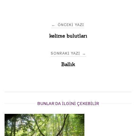
Post
←
ÖNCEKI YAZI
kelime bulutları
navigation
SONRAKI YAZI
→
Ballık
BUNLAR DA ILGINI ÇEKEBILIR