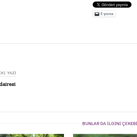
E-posta
KI YAZI
 dairesi
gation
BUNLAR DA ILGINI ÇEKEB