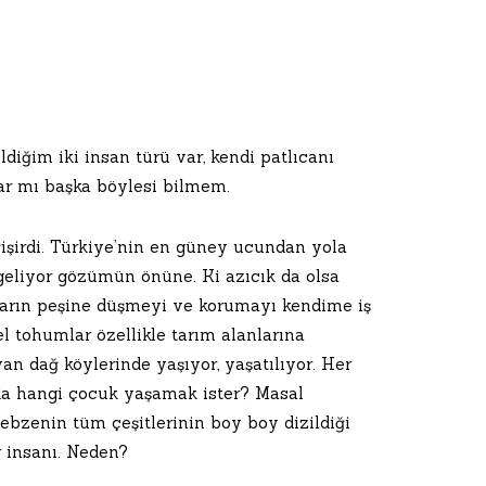
iğim iki insan türü var, kendi patlıcanı
ar mı başka böylesi bilmem.
işirdi. Türkiye’nin en güney ucundan yola
a geliyor gözümün önüne. Ki azıcık da olsa
ların peşine düşmeyi ve korumayı kendime iş
el tohumlar özellikle tarım alanlarına
n dağ köylerinde yaşıyor, yaşatılıyor. Her
ada hangi çocuk yaşamak ister? Masal
 sebzenin tüm çeşitlerinin boy boy dizildiği
r insanı. Neden?