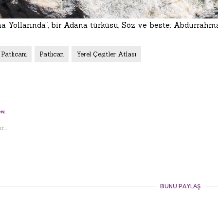
na Yollarında”, bir Adana türküsü, Söz ve beste: Abdurrah
Patlıcanı
Patlıcan
Yerel Çeşitler Atlası
n:
...
BUNU PAYLAŞ