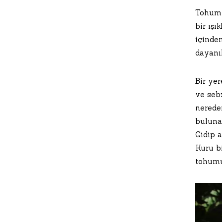
Tohum 
bir ışı
içinden
dayanı
Bir yer
ve sebz
nereden
bulunac
Gidip a
Kuru bi
tohumu