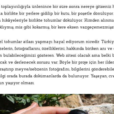
toplayıcılığıyla ünlenince bir süre sonra nereye gitseniz 
kla birlikte bir yerlere gidilip bir kutu, bir poşetle dönülüyo
 hikâyeleriyle birlikte tohumlar dökülüyor. Kimden alınmış
klıymış, mis gibi kokarmış, bir kere eksen vazgeçemezmişs
el tohumlar atlası yapmayı hayal ediyorum nicedir. Türkiye
elerin, fotoğraflarını, özelliklerini, hakkında biriken anı
 bulabileceğimizi gösteren. Web sitesi olacak ama belki ba
ak ve derlenecek sorusu var. Böyle bir proje için her ilden
raştırıp meyve/sebzenin fotoğrafını, bilgilerini gönderebil
lgi orada burada dokümanlarda da bulunuyor. Yaşayan, cıvıl
n yaşıyor olması.