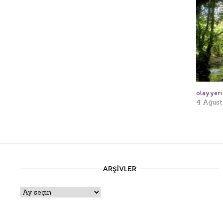
olay yeri
4 Ağust
ARŞIVLER
Arşivler