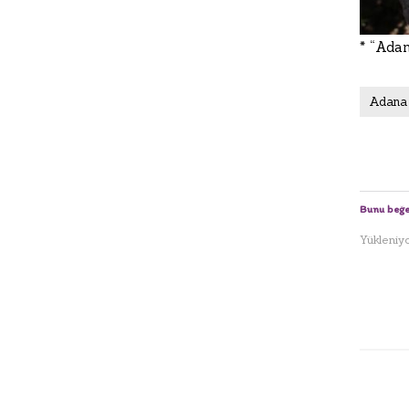
* “Ada
Adana 
Bunu beğe
Yükleniyor