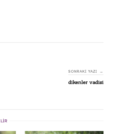
SONRAKI YAZI
→
dikenler vadisi
ILIR