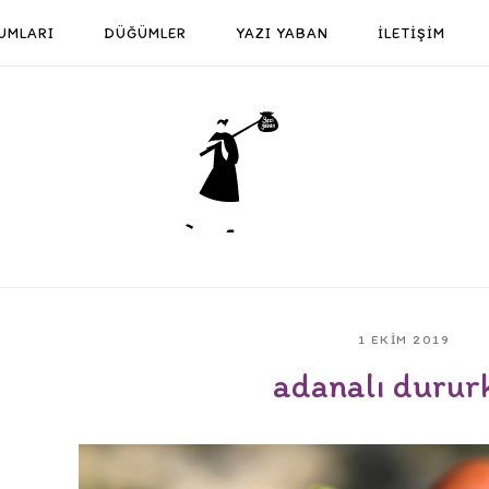
UMLARI
DÜĞÜMLER
YAZI YABAN
İLETİŞİM
Home
1 EKIM 2019
adanalı durur