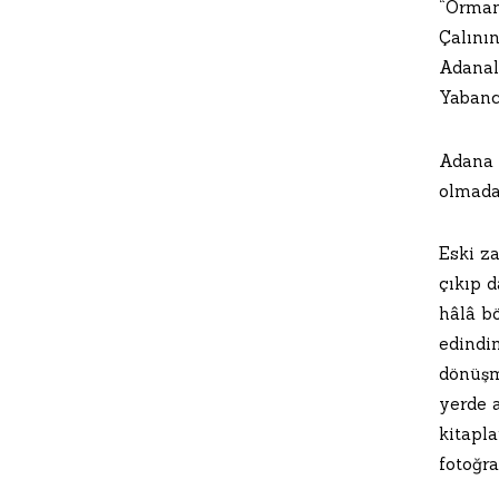
“Orman
Çalını
Adanal
Yabanc
Adana p
olmada
Eski z
çıkıp d
hâlâ b
edindim
dönüşm
yerde 
kitapla
fotoğr