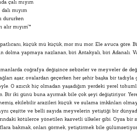
da çalı mıyım
n dalı mıyım
ı dururken
ı alır mıyım”*
atlıcanı, küçük mü küçük, mor mu mor. Ele avuca göre. Bild
n dolma yapmaya nazlanan, biri Antakyalı, biri Adanalı. V
amanlarda coğrafya değişince sebzeler ve meyveler de değ
ağları aşar, ovalardan geçerken her şehir başka bir tadıyl
öyle. O azıcık hiç olmadan yaşadığım yerdeki yerel tohum
. Bir iki günü buna ayırmak bile çok şeyi değiştiriyor. Yer
emiş, ekilebilir arazileri küçük ve sulama imkânları olmaya
aynı çeşitte ve belli sayıda meyvelerin yetiştiği bir düny
rındaki kötülerce yönetilen kasvetli ülkeler gibi. Oysa bir
aflara bakmak, onları görmek, yetiştirmek bile gülümsetiyo