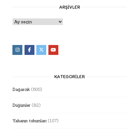
ARŞIVLER
Arşivler
KATEGORILER
Dağarcık
(600)
Düğümler
(82)
Yabanın tohumları
(107)