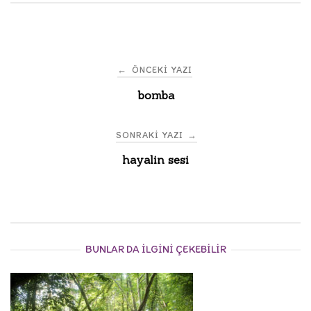
Post
←
ÖNCEKI YAZI
bomba
navigation
SONRAKI YAZI
→
hayalin sesi
BUNLAR DA ILGINI ÇEKEBILIR