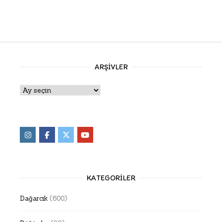
ARŞIVLER
Arşivler
KATEGORILER
Dağarcık
(600)